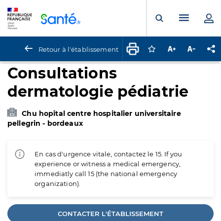
Panneau de gestion des cookies
Menu pr
Ouvrir la rech
Retour à l'établissement
Connectez-vous pour
Augmenter la t
Diminuer 
Pa
Consultations
dermatologie pédiatrie
Chu hopital centre hospitalier universitaire
pellegrin - bordeaux
En cas d'urgence vitale, contactez le 15. If you
experience or witness a medical emergency,
immediatly call 15 (the national emergency
organization).
CONTACTER L'ÉTABLISSEMENT