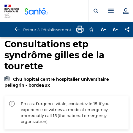
Panneau de gestion des cookies
Menu pr
Ouvrir la rech
Retour à l'établissement
Connectez-vous pour
Augmenter la t
Diminuer 
Pa
Consultations etp
syndrôme gilles de la
tourette
Chu hopital centre hospitalier universitaire
pellegrin - bordeaux
En cas d'urgence vitale, contactez le 15. If you
experience or witness a medical emergency,
immediatly call 15 (the national emergency
organization).