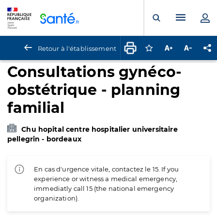
Panneau de gestion des cookies
Menu pr
Ouvrir la rech
Retour à l'établissement
Connectez-vous pour
Augmenter la t
Diminuer 
Pa
Consultations gynéco-
obstétrique - planning
familial
Chu hopital centre hospitalier universitaire
pellegrin - bordeaux
En cas d'urgence vitale, contactez le 15. If you
experience or witness a medical emergency,
immediatly call 15 (the national emergency
organization).