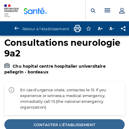
Panneau de gestion des cookies
Menu pr
Ouvrir la rech
Retour à l'établissement
Connectez-vous pour
Augmenter la t
Diminuer 
Pa
Consultations neurologie
9a2
Chu hopital centre hospitalier universitaire
pellegrin - bordeaux
En cas d'urgence vitale, contactez le 15. If you
experience or witness a medical emergency,
immediatly call 15 (the national emergency
organization).
CONTACTER L'ÉTABLISSEMENT