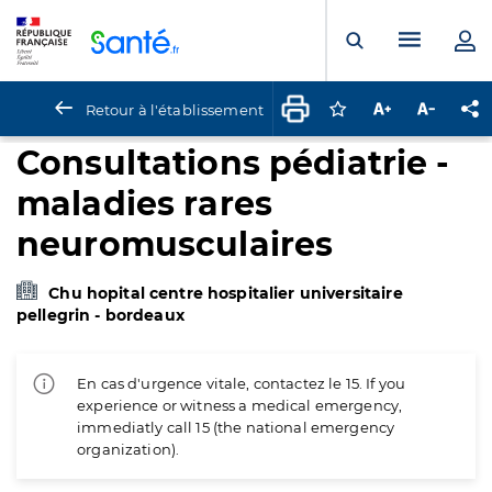
Panneau de gestion des cookies
Menu pr
Ouvrir la rech
Retour à l'établissement
Connectez-vous pour
Augmenter la t
Diminuer 
Pa
Consultations pédiatrie -
maladies rares
neuromusculaires
Chu hopital centre hospitalier universitaire
pellegrin - bordeaux
En cas d'urgence vitale, contactez le 15. If you
experience or witness a medical emergency,
immediatly call 15 (the national emergency
organization).