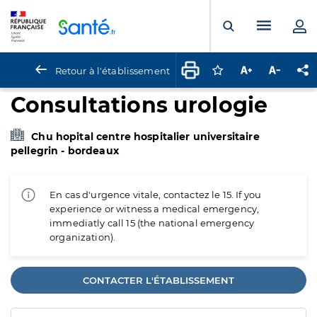
Panneau de gestion des cookies
Menu pr
Ouvrir la rech
Retour à l'établissement
Connectez-vous pour
Augmenter la t
Diminuer 
Pa
Consultations urologie
Chu hopital centre hospitalier universitaire
pellegrin - bordeaux
En cas d'urgence vitale, contactez le 15. If you
experience or witness a medical emergency,
immediatly call 15 (the national emergency
organization).
CONTACTER L'ÉTABLISSEMENT