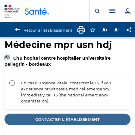
Panneau de gestion des cookies
Menu pr
Ouvrir la rech
Retour à l'établissement
Connectez-vous pour
Augmenter la t
Diminuer 
Pa
Médecine mpr usn hdj
Chu hopital centre hospitalier universitaire
pellegrin - bordeaux
En cas d'urgence vitale, contactez le 15. If you
experience or witness a medical emergency,
immediatly call 15 (the national emergency
organization).
CONTACTER L'ÉTABLISSEMENT