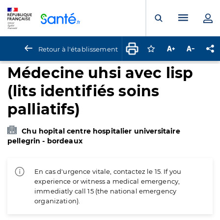
Panneau de gestion des cookies
Menu pr
Ouvrir la rech
Retour à l'établissement
Connectez-vous pour
Augmenter la t
Diminuer 
Pa
Médecine uhsi avec lisp
(lits identifiés soins
palliatifs)
Chu hopital centre hospitalier universitaire
pellegrin - bordeaux
En cas d'urgence vitale, contactez le 15. If you
experience or witness a medical emergency,
immediatly call 15 (the national emergency
organization).