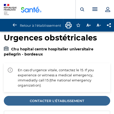
Panneau de gestion des cookies
Menu pr
Ouvrir la rech
Retour à l'établissement
Connectez-vous pour
Augmenter la t
Diminuer 
Pa
Urgences obstétricales
Chu hopital centre hospitalier universitaire
pellegrin - bordeaux
En cas d'urgence vitale, contactez le 15. If you
experience or witness a medical emergency,
immediatly call 15 (the national emergency
organization).
CONTACTER L'ÉTABLISSEMENT