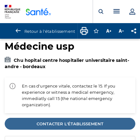
Panneau de gestion des cookies
Menu pr
Ouvrir la rech
Retour à l'établissement
Connectez-vous pour
Augmenter la t
Diminuer 
Pa
Médecine usp
Chu hopital centre hospitalier universitaire saint-
andre - bordeaux
En cas d'urgence vitale, contactez le 15. If you
experience or witness a medical emergency,
immediatly call 15 (the national emergency
organization).
CONTACTER L'ÉTABLISSEMENT