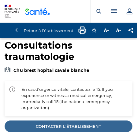
Panneau de gestion des cookies
Menu pr
Ouvrir la rech
Retour à l'établissement
Connectez-vous pour
Augmenter la t
Diminuer 
Pa
Consultations
traumatologie
Chu brest hopital cavale blanche
En cas d'urgence vitale, contactez le 15. If you
experience or witness a medical emergency,
immediatly call 15 (the national emergency
organization).
CONTACTER L'ÉTABLISSEMENT