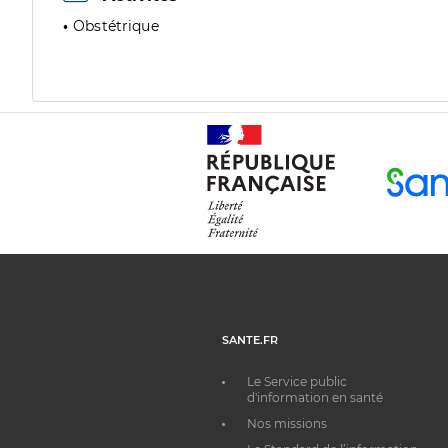
Obstétrique
SANTE.FR
Le Service public
d'information en santé
Nos missions