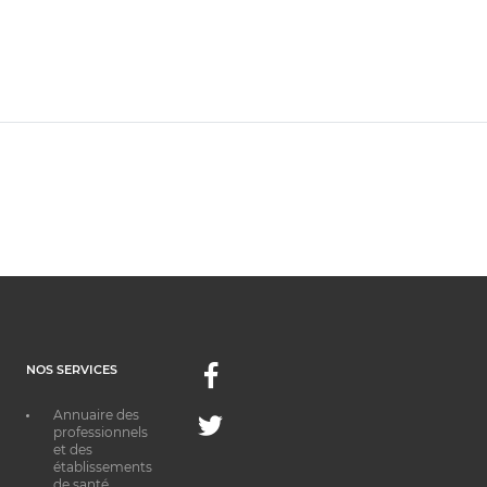
NOS SERVICES
Facebook
Annuaire des
Twitter
professionnels
et des
établissements
de santé