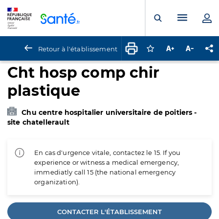
Panneau de gestion des cookies
Menu pr
Ouvrir la rech
Retour à l'établissement
Connectez-vous pour
Augmenter la t
Diminuer 
Pa
Cht hosp comp chir
plastique
Chu centre hospitalier universitaire de poitiers -
site chatellerault
En cas d'urgence vitale, contactez le 15. If you
experience or witness a medical emergency,
immediatly call 15 (the national emergency
organization).
CONTACTER L'ÉTABLISSEMENT