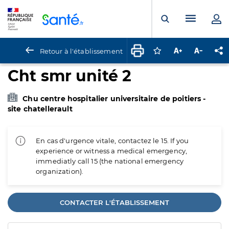
Panneau de gestion des cookies
Menu pr
Ouvrir la rech
Retour à l'établissement
Connectez-vous pour
Augmenter la t
Diminuer 
Pa
Cht smr unité 2
Chu centre hospitalier universitaire de poitiers -
site chatellerault
En cas d'urgence vitale, contactez le 15. If you
experience or witness a medical emergency,
immediatly call 15 (the national emergency
organization).
CONTACTER L'ÉTABLISSEMENT