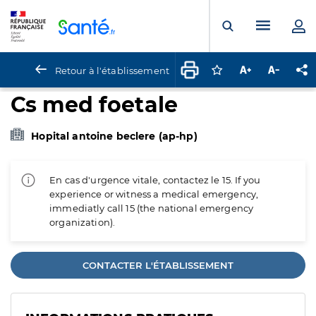
Panneau de gestion des cookies
Menu pr
Ouvrir la rech
Retour à l'établissement
Connectez-vous pour
Augmenter la t
Diminuer 
Pa
Cs med foetale
Hopital antoine beclere (ap-hp)
En cas d'urgence vitale, contactez le 15. If you
experience or witness a medical emergency,
immediatly call 15 (the national emergency
organization).
CONTACTER L'ÉTABLISSEMENT