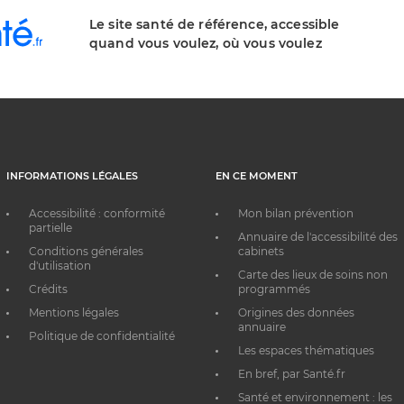
Le site santé de référence, accessible
quand vous voulez, où vous voulez
INFORMATIONS LÉGALES
EN CE MOMENT
Accessibilité : conformité
Mon bilan prévention
partielle
Annuaire de l'accessibilité des
Conditions générales
cabinets
d'utilisation
Carte des lieux de soins non
Crédits
programmés
Mentions légales
Origines des données
annuaire
Politique de confidentialité
Les espaces thématiques
En bref, par Santé.fr
Santé et environnement : les