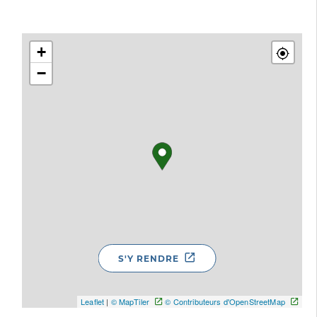
+
−
S'Y RENDRE
Leaflet
|
© MapTiler
© Contributeurs d'OpenStreetMap