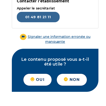
Contacter l'établissement
Appeler le secrétariat
01 49 81 21 11
Signaler une information erronée ou
manquante
Le contenu proposé vous a-t-il
été utile ?
OUI
NON