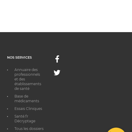
NOS SERVICES
Facebook
Annuaire des
Twitter
professionnels
et des
établissements
de santé
Base de
médicaments
Essais Cliniques
Santé.fr
Décryptage
Tous les dossiers