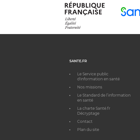
SANTE.FR
Le Service public
d'information en santé
Nos missions
Le Standard de l’information
en santé
La charte Santé.fr
Décryptage
Contact
Plan du site