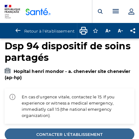
Panneau de gestion des cookies
Menu pr
Ouvrir la rech
Retour à l'établissement
Connectez-vous pour
Augmenter la t
Diminuer 
Pa
Dsp 94 dispositif de soins
partagés
Hopital henri mondor - a. chenevier site chenevier
(ap-hp)
En cas d'urgence vitale, contactez le 15. If you
experience or witness a medical emergency,
immediatly call 15 (the national emergency
organization).
CONTACTER L'ÉTABLISSEMENT