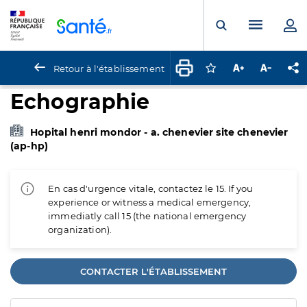
Panneau de gestion des cookies
Menu pr
Ouvrir la rech
Retour à l'établissement
Connectez-vous pour
Augmenter la t
Diminuer 
Pa
Echographie
Hopital henri mondor - a. chenevier site chenevier
(ap-hp)
En cas d'urgence vitale, contactez le 15. If you
experience or witness a medical emergency,
immediatly call 15 (the national emergency
organization).
CONTACTER L'ÉTABLISSEMENT