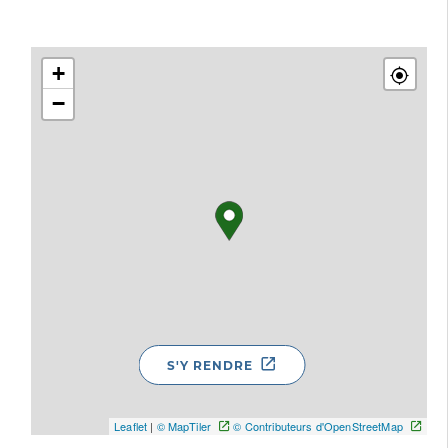
+
−
S'Y RENDRE
Leaflet
|
© MapTiler
© Contributeurs d'OpenStreetMap