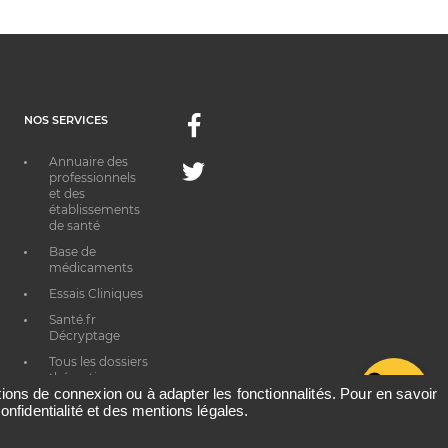
NOS SERVICES
Facebook
Annuaire des
Twitter
professionnels
et des
établissements
de santé
Base de
médicaments
Essais Cliniques
Santé.fr
Décryptage
Tous les dossiers
thématiques
G
ations de connexion ou à adapter les fonctionnalités. Pour en savoir
onfidentialité et des mentions légales.