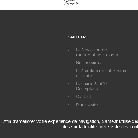
SANTE.FR
Le Service public
d'information en santé
Nos missions
Le Standard de l’information
en santé
La charte Santé.fr
Décryptage
Contact
Plan du site
Afin d’améliorer votre expérience de navigation, Santé.fr utilise d
plus sur la finalité précise de ces co