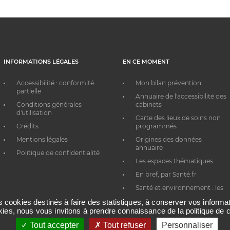
INFORMATIONS LÉGALES
EN CE MOMENT
Accessibilité : conformité
Mon bilan prévention
partielle
Annuaire de l'accessibilité des
Conditions générales
cabinets
d'utilisation
Carte des lieux de soins non
Crédits
programmés
Mentions légales
Origines des données
annuaire
Politique de confidentialité
Les espaces thématiques
En bref, par Santé.fr
Santé et environnement : les
bons réflexes au quotidien
es cookies destinés à faire des statistiques, à conserver vos inform
okies, nous vous invitons à prendre connaissance de la politique de c
Tout accepter
Tout refuser
Personnaliser