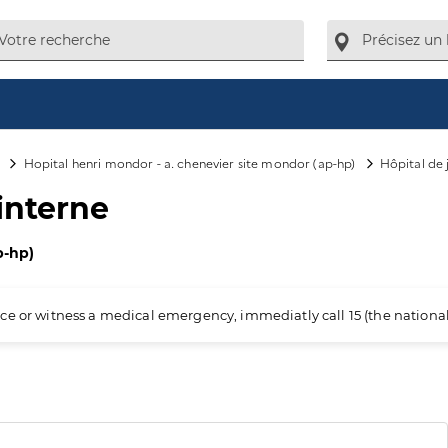
Hopital henri mondor - a. chenevier site mondor (ap-hp)
Hôpital de 
interne
p-hp)
ience or witness a medical emergency, immediatly call 15 (the nation