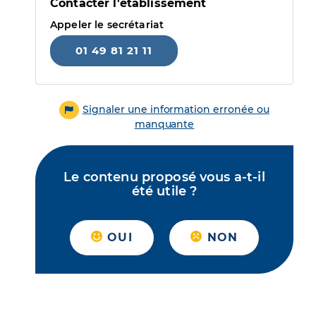
Contacter l'établissement
Appeler le secrétariat
01 49 81 21 11
Signaler une information erronée ou
manquante
Le contenu proposé vous a-t-il
été utile ?
OUI
NON