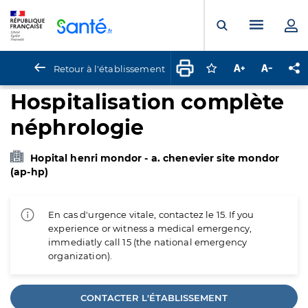
Panneau de gestion des cookies
Menu pr
Ouvrir la rech
Retour à l'établissement
Connectez-vous pour
Augmenter la t
Diminuer 
Pa
Hospitalisation complète
néphrologie
Hopital henri mondor - a. chenevier site mondor
(ap-hp)
En cas d'urgence vitale, contactez le 15. If you
experience or witness a medical emergency,
immediatly call 15 (the national emergency
organization).
CONTACTER L'ÉTABLISSEMENT