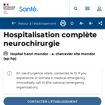
Panneau de gestion des cookies
Menu pr
Ouvrir la rech
Retour à l'établissement
Connectez-vous pour
Augmenter la t
Diminuer 
Pa
Hospitalisation complète
neurochirurgie
Hopital henri mondor - a. chenevier site mondor
(ap-hp)
En cas d'urgence vitale, contactez le 15. If you
experience or witness a medical emergency,
immediatly call 15 (the national emergency
organization).
CONTACTER L'ÉTABLISSEMENT