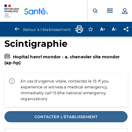
Panneau de gestion des cookies
Menu pr
Ouvrir la rech
Retour à l'établissement
Connectez-vous pour
Augmenter la t
Diminuer 
Pa
Scintigraphie
Hopital henri mondor - a. chenevier site mondor
(ap-hp)
En cas d'urgence vitale, contactez le 15. If you
experience or witness a medical emergency,
immediatly call 15 (the national emergency
organization).
CONTACTER L'ÉTABLISSEMENT