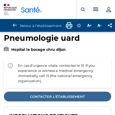
Panneau de gestion des cookies
Menu pr
Ouvrir la rech
Retour à l'établissement
Connectez-vous pour
Augmenter la t
Diminuer 
Pa
Pneumologie uard
Hopital le bocage chru dijon
En cas d'urgence vitale, contactez le 15. If you
experience or witness a medical emergency,
immediatly call 15 (the national emergency
organization).
CONTACTER L'ÉTABLISSEMENT