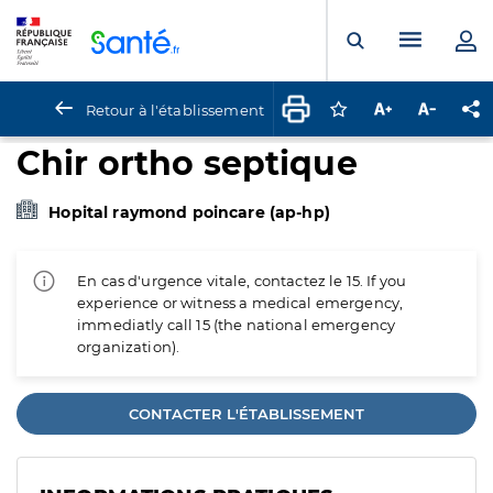
Panneau de gestion des cookies
Menu pr
Ouvrir la rech
Retour à l'établissement
Connectez-vous pour
Augmenter la t
Diminuer 
Pa
Chir ortho septique
Hopital raymond poincare (ap-hp)
En cas d'urgence vitale, contactez le 15. If you
experience or witness a medical emergency,
immediatly call 15 (the national emergency
organization).
CONTACTER L'ÉTABLISSEMENT