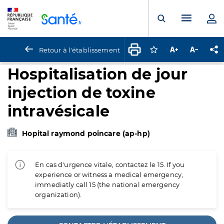
Panneau de gestion des cookies
Menu pr
Ouvrir la rech
Retour à l'établissement
Connectez-vous pour
Augmenter la t
Diminuer 
Pa
Hospitalisation de jour
injection de toxine
intravésicale
Hopital raymond poincare (ap-hp)
En cas d'urgence vitale, contactez le 15. If you
experience or witness a medical emergency,
immediatly call 15 (the national emergency
organization).