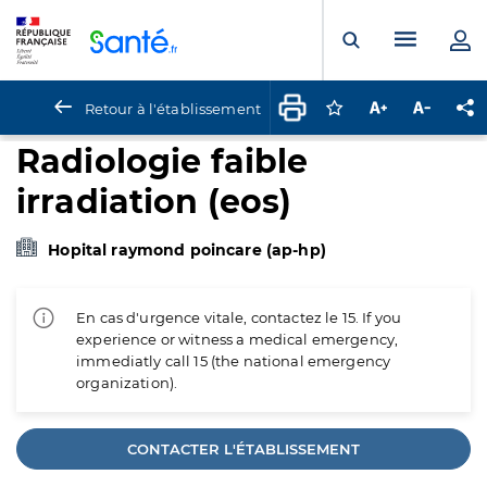
Panneau de gestion des cookies
Menu pr
Ouvrir la rech
Retour à l'établissement
Connectez-vous pour
Augmenter la t
Diminuer 
Pa
Radiologie faible
irradiation (eos)
Hopital raymond poincare (ap-hp)
En cas d'urgence vitale, contactez le 15. If you
experience or witness a medical emergency,
immediatly call 15 (the national emergency
organization).
CONTACTER L'ÉTABLISSEMENT