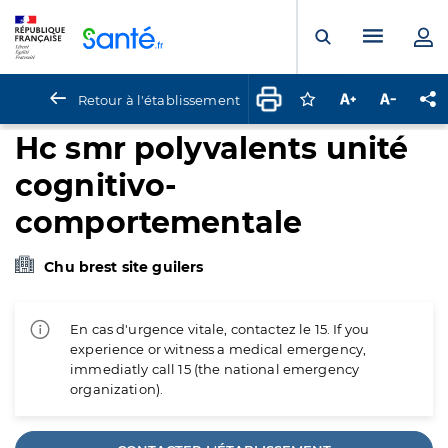
Panneau de gestion des cookies
Menu pr
Ouvrir la rech
Retour à l'établissement
Connectez-vous pour
Augmenter la t
Diminuer 
Pa
Hc smr polyvalents unité
cognitivo-
comportementale
Chu brest site guilers
En cas d'urgence vitale, contactez le 15. If you
experience or witness a medical emergency,
immediatly call 15 (the national emergency
organization).