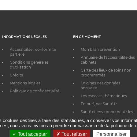
INFORMATIONS LÉGALES
EN CE MOMENT
Accessibilité : conformité
Mon bilan prévention
partielle
Annuaire de l'accessibilité des
Conditions générales
cabinets
d'utilisation
Carte des lieux de soins non
Crédits
programmés
Mentions légales
Origines des données
annuaire
Politique de confidentialité
Les espaces thématiques
En bref, par Santé.fr
Santé et environnement : les
bons réflexes au quotidien
es cookies destinés à faire des statistiques, à conserver vos inform
okies, nous vous invitons à prendre connaissance de la politique de c
Tout accepter
Tout refuser
Personnaliser