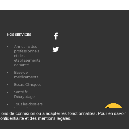
NOS SERVICES
Facebook
Annuaire des
Twitter
professionnels
et des
établissements
de santé
Base de
médicaments
Essais Cliniques
Santé.fr
Décryptage
Tous les dossiers
thématiques
G
ations de connexion ou à adapter les fonctionnalités. Pour en savoir
onfidentialité et des mentions légales.