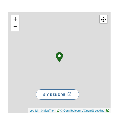
+
−
S'Y RENDRE
Leaflet
|
© MapTiler
© Contributeurs d'OpenStreetMap