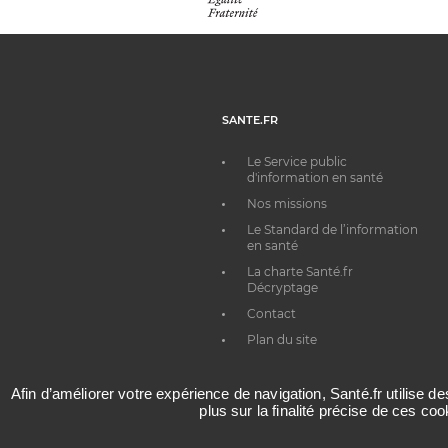
SANTE.FR
Le Service public
d'information en santé
Nos missions
Le Standard de l’information
en santé
La charte Santé.fr
Décryptage
Contact
Plan du site
Afin d’améliorer votre expérience de navigation, Santé.fr utilise d
plus sur la finalité précise de ces co