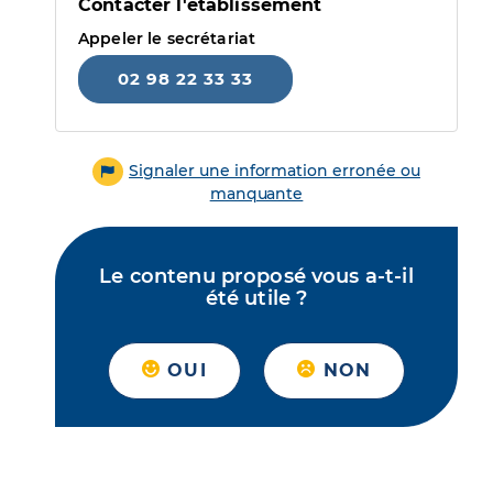
Contacter l'établissement
Appeler le secrétariat
02 98 22 33 33
Signaler une information erronée ou
manquante
Le contenu proposé vous a-t-il
été utile ?
OUI
NON