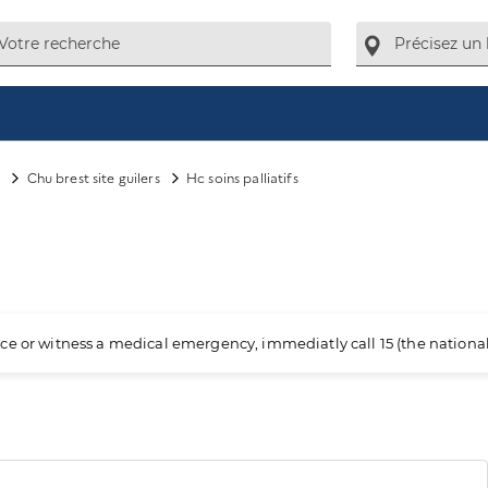
s
Chu brest site guilers
Hc soins palliatifs
ience or witness a medical emergency, immediatly call 15 (the nation