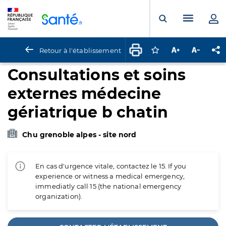
Panneau de gestion des cookies
Menu pr
Ouvrir la rech
Retour à l'établissement
Connectez-vous pour
Augmenter la t
Diminuer 
Pa
Consultations et soins
externes médecine
gériatrique b chatin
Chu grenoble alpes - site nord
En cas d'urgence vitale, contactez le 15. If you
experience or witness a medical emergency,
immediatly call 15 (the national emergency
organization).