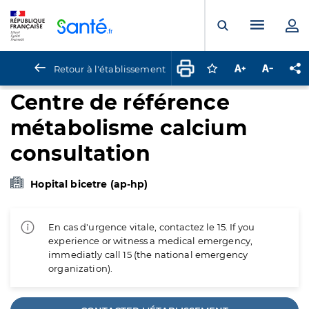
Panneau de gestion des cookies
Menu pr
Ouvrir la rech
Retour à l'établissement
Connectez-vous pour
Augmenter la t
Diminuer 
Pa
Centre de référence
métabolisme calcium
consultation
Hopital bicetre (ap-hp)
En cas d'urgence vitale, contactez le 15. If you
experience or witness a medical emergency,
immediatly call 15 (the national emergency
organization).