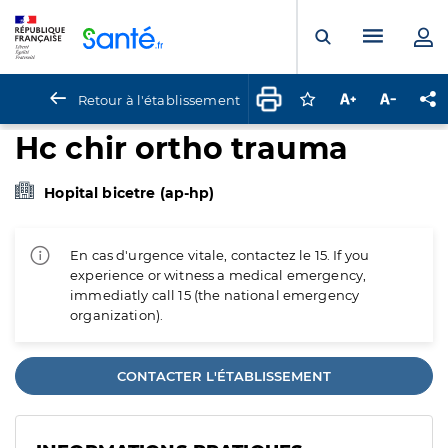
Panneau de gestion des cookies
Menu pr
Ouvrir la rech
Retour à l'établissement
Connectez-vous pour
Augmenter la t
Diminuer 
Pa
Hc chir ortho trauma
Hopital bicetre (ap-hp)
En cas d'urgence vitale, contactez le 15. If you
experience or witness a medical emergency,
immediatly call 15 (the national emergency
organization).
CONTACTER L'ÉTABLISSEMENT