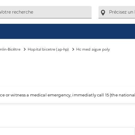
mlin-Bicêtre
Hopital bicetre (ap-hp)
Hc med aigue poly
ience or witness a medical emergency, immediatly call 15 (the nation