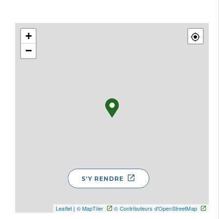
+
−
S'Y RENDRE
Leaflet
|
© MapTiler
© Contributeurs d'OpenStreetMap