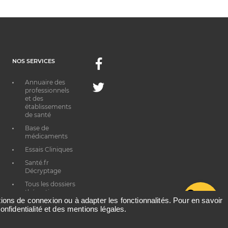
NOS SERVICES
Facebook
Annuaire des
Twitter
professionnels
et des
établissements
de santé
Base de
médicaments
Essais Cliniques
Santé.fr
Décryptage
Tous les dossiers
thématiques
G
ations de connexion ou à adapter les fonctionnalités. Pour en savoir
onfidentialité et des mentions légales.