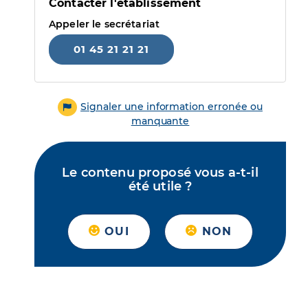
Contacter l'établissement
Appeler le secrétariat
01 45 21 21 21
Signaler une information erronée ou
manquante
Le contenu proposé vous a-t-il
été utile ?
OUI
NON