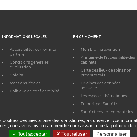
INFORMATIONS LÉGALES
EN CE MOMENT
Accessibilité : conformité
Mon bilan prévention
partielle
Annuaire de l'accessibilité des
Conditions générales
cabinets
d'utilisation
Carte des lieux de soins non
Crédits
programmés
Mentions légales
Origines des données
annuaire
Politique de confidentialité
Les espaces thématiques
En bref, par Santé.fr
Santé et environnement : les
bons réflexes au quotidien
es cookies destinés à faire des statistiques, à conserver vos inform
okies, nous vous invitons à prendre connaissance de la politique de c
Tout accepter
Tout refuser
Personnaliser