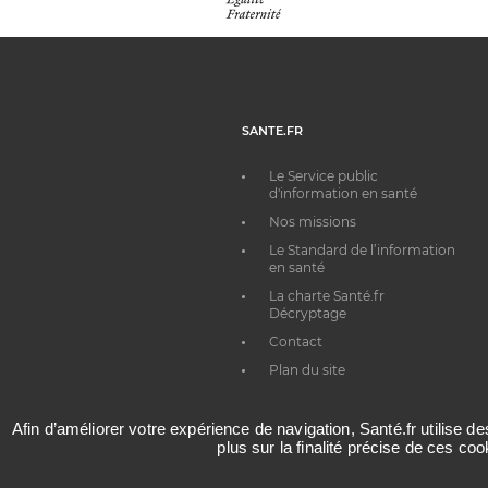
SANTE.FR
Le Service public
d'information en santé
Nos missions
Le Standard de l’information
en santé
La charte Santé.fr
Décryptage
Contact
Plan du site
Afin d’améliorer votre expérience de navigation, Santé.fr utilise d
plus sur la finalité précise de ces co