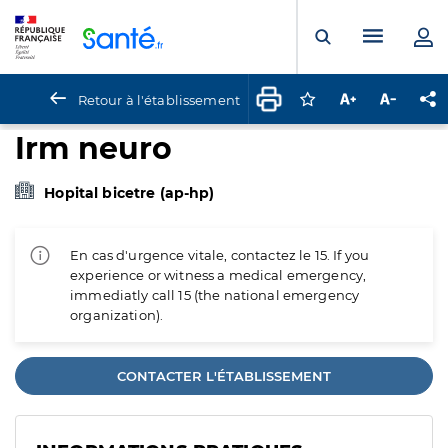
Panneau de gestion des cookies
Menu pr
Ouvrir la rech
Retour à l'établissement
Connectez-vous pour
Augmenter la t
Diminuer 
Pa
Irm neuro
Hopital bicetre (ap-hp)
En cas d'urgence vitale, contactez le 15. If you
experience or witness a medical emergency,
immediatly call 15 (the national emergency
organization).
CONTACTER L'ÉTABLISSEMENT