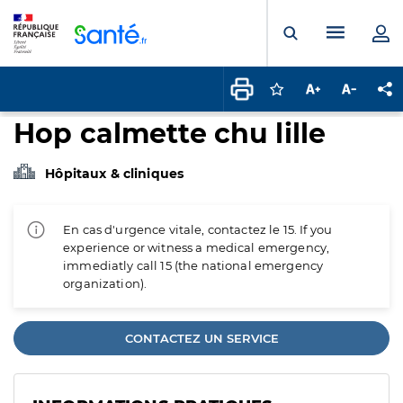
Panneau de gestion des cookies
Menu pr
Ouvrir la rech
Connectez-vous pour
Augmenter la t
Diminuer 
Pa
Hop calmette chu lille
Hôpitaux & cliniques
En cas d'urgence vitale, contactez le 15. If you
experience or witness a medical emergency,
immediatly call 15 (the national emergency
organization).
CONTACTEZ UN SERVICE