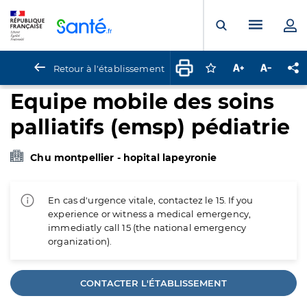
Panneau de gestion des cookies
Menu pr
Ouvrir la rech
Retour à l'établissement
Connectez-vous pour
Augmenter la t
Diminuer 
Pa
Equipe mobile des soins
palliatifs (emsp) pédiatrie
Chu montpellier - hopital lapeyronie
En cas d'urgence vitale, contactez le 15. If you
experience or witness a medical emergency,
immediatly call 15 (the national emergency
organization).
CONTACTER L'ÉTABLISSEMENT