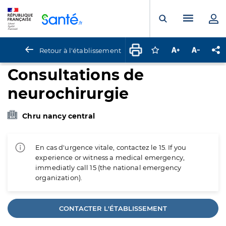
Panneau de gestion des cookies
Menu pr
Ouvrir la rech
Retour à l'établissement
Connectez-vous pour
Augmenter la t
Diminuer 
Pa
Consultations de
neurochirurgie
Chru nancy central
En cas d'urgence vitale, contactez le 15. If you
experience or witness a medical emergency,
immediatly call 15 (the national emergency
organization).
CONTACTER L'ÉTABLISSEMENT