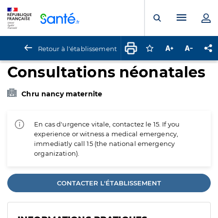
Panneau de gestion des cookies
Menu pr
Ouvrir la rech
Retour à l'établissement
Connectez-vous pour
Augmenter la t
Diminuer 
Pa
Consultations néonatales
Chru nancy maternite
En cas d'urgence vitale, contactez le 15. If you
experience or witness a medical emergency,
immediatly call 15 (the national emergency
organization).
CONTACTER L'ÉTABLISSEMENT