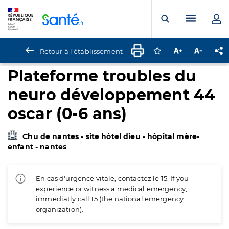
Panneau de gestion des cookies
Menu pr
Ouvrir la rech
Retour à l'établissement
Connectez-vous pour
Augmenter la t
Diminuer 
Pa
Plateforme troubles du
neuro développement 44
oscar (0-6 ans)
Chu de nantes - site hôtel dieu - hôpital mère-
enfant - nantes
En cas d'urgence vitale, contactez le 15. If you
experience or witness a medical emergency,
immediatly call 15 (the national emergency
organization).