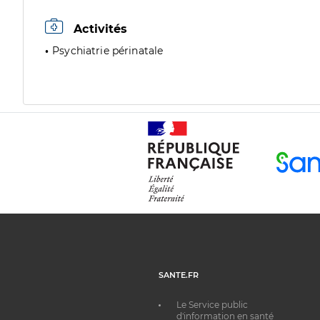
Activités
Psychiatrie périnatale
SANTE.FR
Le Service public
d'information en santé