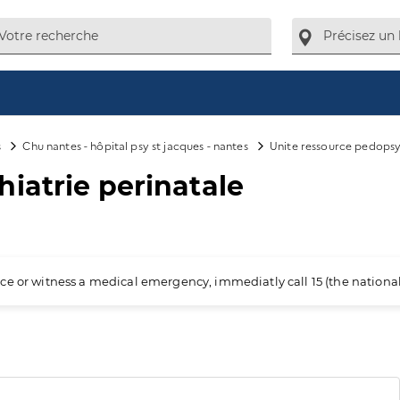
s
Chu nantes - hôpital psy st jacques - nantes
Unite ressource pedopsy
iatrie perinatale
ience or witness a medical emergency, immediatly call 15 (the nation