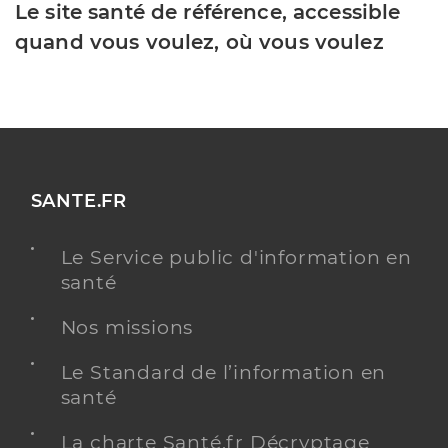
Le site santé de référence, accessible
quand vous voulez, où vous voulez
SANTE.FR
Le Service public d'information en
santé
Nos missions
Le Standard de l’information en
santé
La charte Santé.fr Décryptage