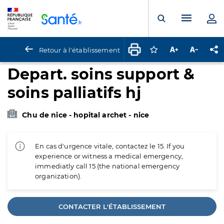
Panneau de gestion des cookies
Menu pr
Ouvrir la rech
Retour à l'établissement
Connectez-vous pour
Augmenter la t
Diminuer 
Pa
Depart. soins support &
soins palliatifs hj
Chu de nice - hopital archet - nice
En cas d'urgence vitale, contactez le 15. If you
experience or witness a medical emergency,
immediatly call 15 (the national emergency
organization).
CONTACTER L'ÉTABLISSEMENT