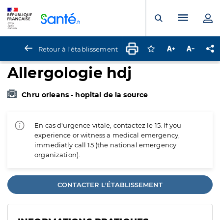
Panneau de gestion des cookies
Menu pr
Ouvrir la rech
Retour à l'établissement
Connectez-vous pour
Augmenter la t
Diminuer 
Pa
Allergologie hdj
Chru orleans - hopital de la source
En cas d'urgence vitale, contactez le 15. If you
experience or witness a medical emergency,
immediatly call 15 (the national emergency
organization).
CONTACTER L'ÉTABLISSEMENT