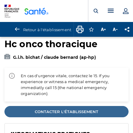
Panneau de gestion des cookies
Menu pr
Ouvrir la rech
Retour à l'établissement
Connectez-vous pour
Augmenter la t
Diminuer 
Pa
Hc onco thoracique
G.i.h. bichat / claude bernard (ap-hp)
En cas d'urgence vitale, contactez le 15. If you
experience or witness a medical emergency,
immediatly call 15 (the national emergency
organization).
CONTACTER L'ÉTABLISSEMENT