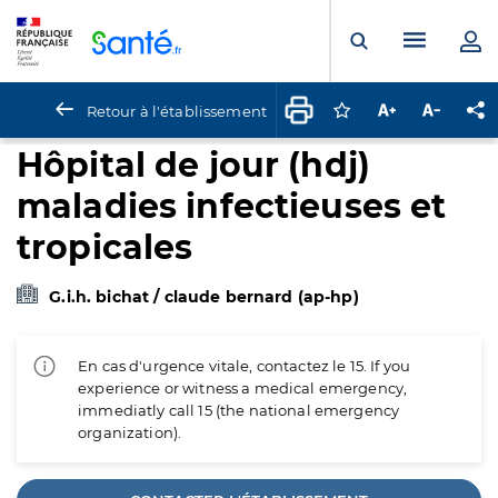
Panneau de gestion des cookies
Menu pr
Ouvrir la rech
Retour à l'établissement
Connectez-vous pour
Augmenter la t
Diminuer 
Pa
Hôpital de jour (hdj)
maladies infectieuses et
tropicales
G.i.h. bichat / claude bernard (ap-hp)
En cas d'urgence vitale, contactez le 15. If you
experience or witness a medical emergency,
immediatly call 15 (the national emergency
organization).