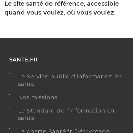
Le site santé de référence, accessible
quand vous voulez, où vous voulez
SANTE.FR
Le Service public d'information en
santé
Nos missions
Le Standard de l’information en
santé
La charte Santé.fr Décryptage