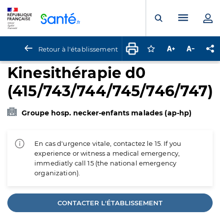
Panneau de gestion des cookies
Menu pr
Ouvrir la rech
Retour à l'établissement
Connectez-vous pour
Augmenter la t
Diminuer 
Pa
Kinesithérapie d0
(415/743/744/745/746/747)
Groupe hosp. necker-enfants malades (ap-hp)
En cas d'urgence vitale, contactez le 15. If you
experience or witness a medical emergency,
immediatly call 15 (the national emergency
organization).
CONTACTER L'ÉTABLISSEMENT