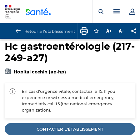
Panneau de gestion des cookies
Menu pr
Ouvrir la rech
Retour à l'établissement
Connectez-vous pour
Augmenter la t
Diminuer 
Pa
Hc gastroentérologie (217-
249-a27)
Hopital cochin (ap-hp)
En cas d'urgence vitale, contactez le 15. If you
experience or witness a medical emergency,
immediatly call 15 (the national emergency
organization).
CONTACTER L'ÉTABLISSEMENT