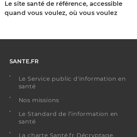
Le site santé de référence, accessible
quand vous voulez, où vous voulez
SANTE.FR
Le Service public d'information en
santé
Nos missions
Le Standard de l’information en
santé
La charte Santé.fr Décryptage