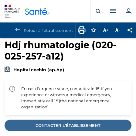
Panneau de gestion des cookies
Menu pr
Ouvrir la rech
Retour à l'établissement
Connectez-vous pour
Augmenter la t
Diminuer 
Pa
Hdj rhumatologie (020-
025-257-a12)
Hopital cochin (ap-hp)
En cas d'urgence vitale, contactez le 15. If you
experience or witness a medical emergency,
immediatly call 15 (the national emergency
organization).
CONTACTER L'ÉTABLISSEMENT