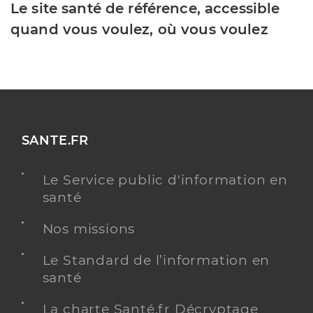
Le site santé de référence, accessible
quand vous voulez, où vous voulez
SANTE.FR
Le Service public d'information en
santé
Nos missions
Le Standard de l’information en
santé
La charte Santé.fr Décryptage