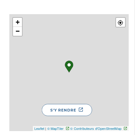
+
−
S'Y RENDRE
Leaflet
|
© MapTiler
© Contributeurs d'OpenStreetMap