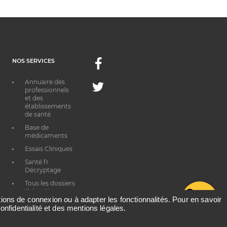
NOS SERVICES
Facebook
Annuaire des
Twitter
professionnels
et des
établissements
de santé
Base de
médicaments
Essais Cliniques
Santé.fr
Décryptage
Tous les dossiers
thématiques
G
ations de connexion ou à adapter les fonctionnalités. Pour en savoir
onfidentialité et des mentions légales.