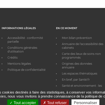
INFORMATIONS LÉGALES
EN CE MOMENT
Accessibilité : conformité
Mon bilan prévention
partielle
Annuaire de l'accessibilité des
Conditions générales
cabinets
d'utilisation
Carte des lieux de soins non
Crédits
programmés
Mentions légales
Origines des données
annuaire
Politique de confidentialité
Les espaces thématiques
En bref, par Santé.fr
Santé et environnement : les
bons réflexes au quotidien
es cookies destinés à faire des statistiques, à conserver vos inform
okies, nous vous invitons à prendre connaissance de la politique de c
Tout accepter
Tout refuser
Personnaliser