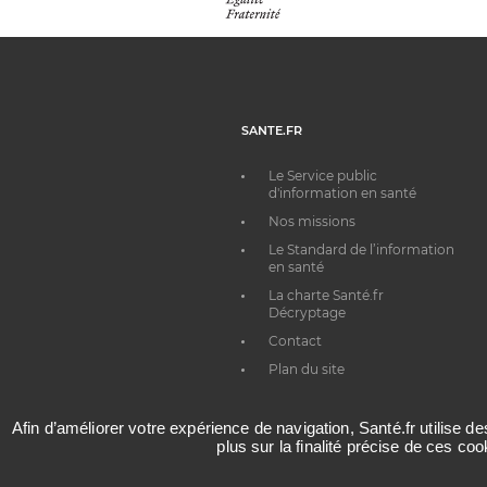
SANTE.FR
Le Service public
d'information en santé
Nos missions
Le Standard de l’information
en santé
La charte Santé.fr
Décryptage
Contact
Plan du site
Afin d’améliorer votre expérience de navigation, Santé.fr utilise d
plus sur la finalité précise de ces co