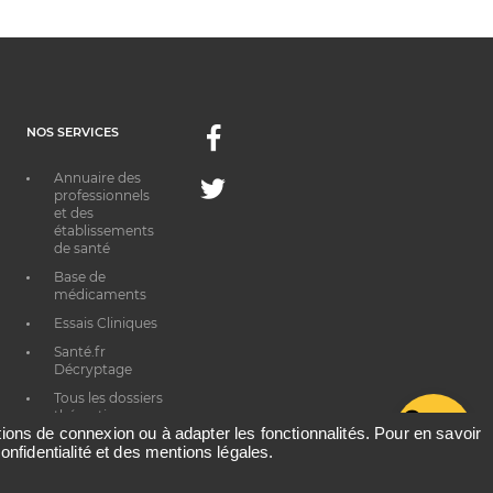
NOS SERVICES
Facebook
Annuaire des
Twitter
professionnels
et des
établissements
de santé
Base de
médicaments
Essais Cliniques
Santé.fr
Décryptage
Tous les dossiers
thématiques
G
ations de connexion ou à adapter les fonctionnalités. Pour en savoir
onfidentialité et des mentions légales.