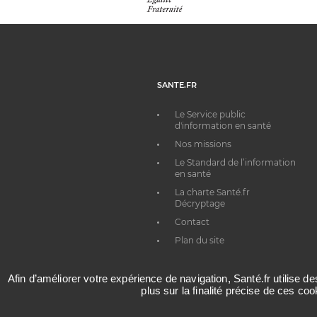
SANTE.FR
Le Service public
d'information en santé
Nos missions
Le Standard de l’information
en santé
La charte Santé.fr
Décryptage
Contact
Plan du site
Afin d’améliorer votre expérience de navigation, Santé.fr utilise d
plus sur la finalité précise de ces co