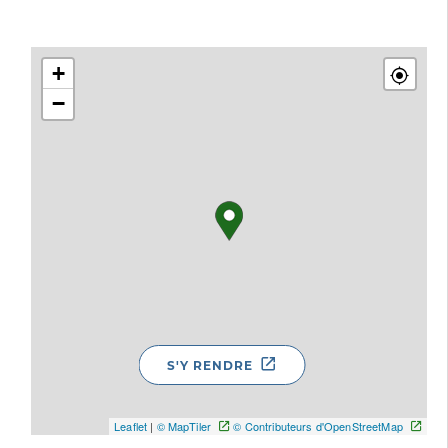
+
−
S'Y RENDRE
Leaflet
|
© MapTiler
© Contributeurs d'OpenStreetMap