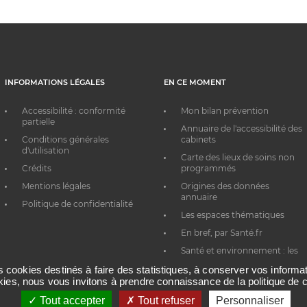
INFORMATIONS LÉGALES
EN CE MOMENT
Accessibilité : conformité
Mon bilan prévention
partielle
Annuaire de l'accessibilité des
Conditions générales
cabinets
d'utilisation
Carte des lieux de soins non
Crédits
programmés
Mentions légales
Origines des données
annuaire
Politique de confidentialité
Les espaces thématiques
En bref, par Santé.fr
Santé et environnement : les
bons réflexes au quotidien
es cookies destinés à faire des statistiques, à conserver vos inform
okies, nous vous invitons à prendre connaissance de la politique de c
Tout accepter
Tout refuser
Personnaliser