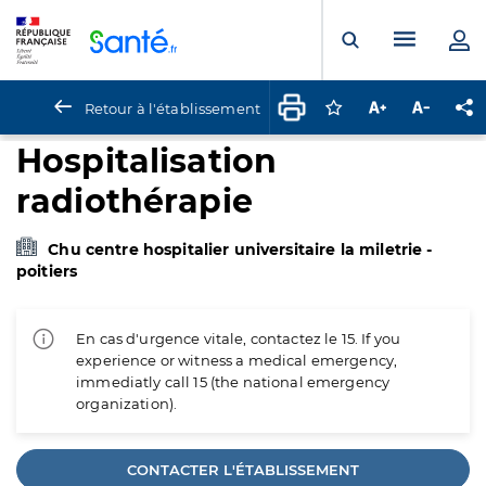
Panneau de gestion des cookies
Menu pr
Ouvrir la rech
Retour à l'établissement
Connectez-vous pour
Augmenter la t
Diminuer 
Pa
Hospitalisation
radiothérapie
Chu centre hospitalier universitaire la miletrie -
poitiers
En cas d'urgence vitale, contactez le 15. If you
experience or witness a medical emergency,
immediatly call 15 (the national emergency
organization).
CONTACTER L'ÉTABLISSEMENT