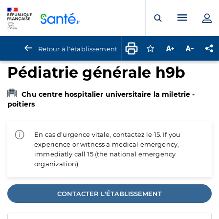
Panneau de gestion des cookies
Menu pr
Ouvrir la rech
Retour à l'établissement
Connectez-vous pour
Augmenter la t
Diminuer 
Pa
Pédiatrie générale h9b
Chu centre hospitalier universitaire la miletrie -
poitiers
En cas d'urgence vitale, contactez le 15. If you
experience or witness a medical emergency,
immediatly call 15 (the national emergency
organization).
CONTACTER L'ÉTABLISSEMENT